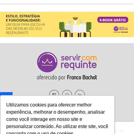
Utilizamos cookies para oferecer melhor
experiência, melhorar o desempenho, analisar
como você interage em nosso site e
personalizar conteúdo. Ao utilizar este site, você
Gastronomia
Móveis
Decoração
Hotelaria
Gestão
Aviso:
Nós da Franco Bachot utilizamos de
concorda com o uso de cookies.