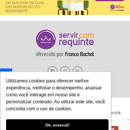
Utilizamos cookies para oferecer melhor
experiência, melhorar o desempenho, analisar
como você interage em nosso site e
personalizar conteúdo. Ao utilizar este site, você
Gastronomia
Móveis
Decoração
Hotelaria
Gestão
Aviso:
Nós da Franco Bachot utilizamos de
concorda com o uso de cookies.
cookies com ferramentas do Google e Facebook
Marketing
Tecnologia
Eventos
E-books
para verificar informações e melhorar a
experiência de nossos clientes para oferecer
Ok, entendi!
melhores produtos e serviços.
Copyright © 2017 Servir com Requinte • Franco Bachot Móveis . Desenvolvido
OK