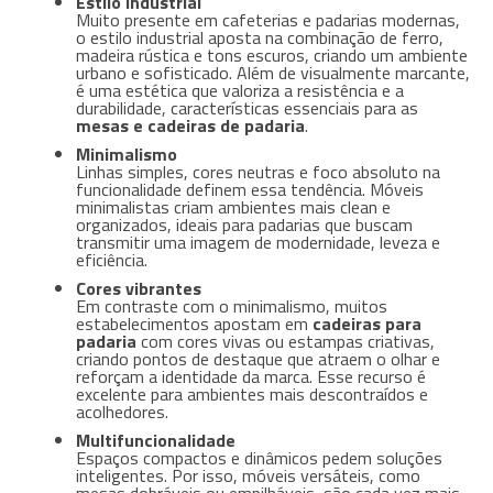
Estilo industrial
Muito presente em cafeterias e padarias modernas,
o estilo industrial aposta na combinação de ferro,
madeira rústica e tons escuros, criando um ambiente
urbano e sofisticado. Além de visualmente marcante,
é uma estética que valoriza a resistência e a
durabilidade, características essenciais para as
mesas e cadeiras de padaria
.
Minimalismo
Linhas simples, cores neutras e foco absoluto na
funcionalidade definem essa tendência. Móveis
minimalistas criam ambientes mais clean e
organizados, ideais para padarias que buscam
transmitir uma imagem de modernidade, leveza e
eficiência.
Cores vibrantes
Em contraste com o minimalismo, muitos
estabelecimentos apostam em
cadeiras para
padaria
com cores vivas ou estampas criativas,
criando pontos de destaque que atraem o olhar e
reforçam a identidade da marca. Esse recurso é
excelente para ambientes mais descontraídos e
acolhedores.
Multifuncionalidade
Espaços compactos e dinâmicos pedem soluções
inteligentes. Por isso, móveis versáteis, como
mesas dobráveis ou empilháveis, são cada vez mais