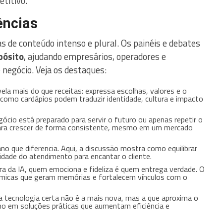
titivo.
ências
s de conteúdo intenso e plural. Os painéis e debates
pósito
, ajudando empresários, operadores e
negócio. Veja os destaques:
evela mais do que receitas: expressa escolhas, valores e o
como cardápios podem traduzir identidade, cultura e impacto
gócio está preparado para servir o futuro ou apenas repetir o
para crescer de forma consistente, mesmo em um mercado
mano que diferencia. Aqui, a discussão mostra como equilibrar
ilidade do atendimento para encantar o cliente.
era da IA, quem emociona e fideliza é quem entrega verdade. O
nômicas que geram memórias e fortalecem vínculos com o
 a tecnologia certa não é a mais nova, mas a que aproxima o
ho em soluções práticas que aumentam eficiência e