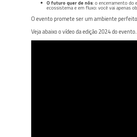
O futuro quer de nós
: o encerramento do 
ecossistema e em fluxo: você vai apenas o
O evento promete ser um ambiente perfeito p
Veja abaixo o vídeo da edição 2024 do evento.