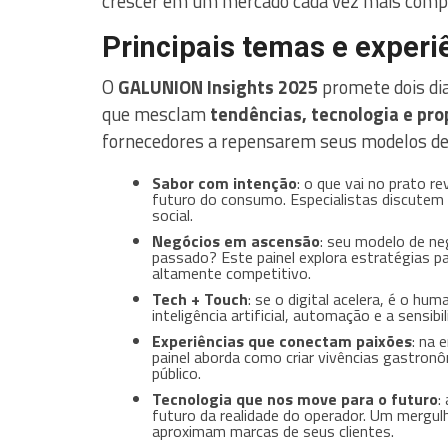
crescer em um mercado cada vez mais compe
Principais temas e experi
O
GALUNION Insights 2025
promete dois dia
que mesclam
tendências, tecnologia e pro
fornecedores a repensarem seus modelos de 
Sabor com intenção
: o que vai no prato r
futuro do consumo. Especialistas discutem 
social.
Negócios em ascensão
: seu modelo de ne
passado? Este painel explora estratégias 
altamente competitivo.
Tech + Touch
: se o digital acelera, é o hu
inteligência artificial, automação e a sensib
Experiências que conectam paixões
: na 
painel aborda como criar vivências gastro
público.
Tecnologia que nos move para o futuro
:
futuro da realidade do operador. Um mergul
aproximam marcas de seus clientes.