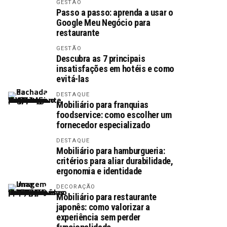
GESTÃO
Passo a passo: aprenda a usar o
Google Meu Negócio para
restaurante
GESTÃO
Descubra as 7 principais
insatisfações em hotéis e como
evitá-las
DESTAQUE
Mobiliário para franquias
foodservice: como escolher um
fornecedor especializado
DESTAQUE
Mobiliário para hamburgueria:
critérios para aliar durabilidade,
ergonomia e identidade
DECORAÇÃO
Mobiliário para restaurante
japonês: como valorizar a
experiência sem perder