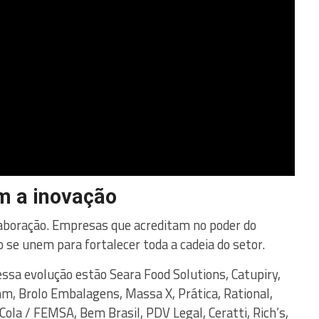
m a inovação
laboração. Empresas que acreditam no poder do
e unem para fortalecer toda a cadeia do setor.
sa evolução estão Seara Food Solutions, Catupiry,
mm, Brolo Embalagens, Massa X, Prática, Rational,
Cola / FEMSA, Bem Brasil, PDV Legal, Ceratti, Rich’s,