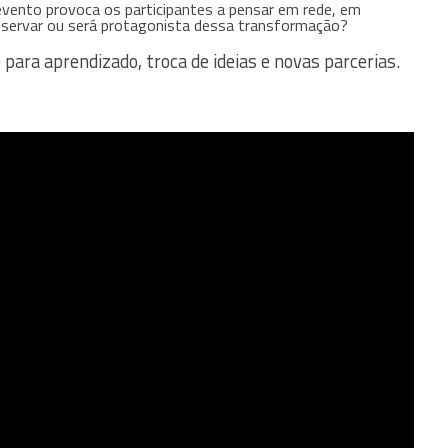
evento provoca os participantes a pensar em rede, em
bservar ou será protagonista dessa transformação?
ara aprendizado, troca de ideias e novas parcerias.