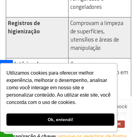
congeladores
Registros de
Comprovam a limpeza
higienização
de superfícies,
utensílios e áreas de
manipulação
Relatórios de
Asseguram que os
manutenção
equipamentos estão em
Utilizamos cookies para oferecer melhor
bom estado e
experiência, melhorar o desempenho, analisar
funcionamento
como você interage em nosso site e
personalizar conteúdo. Ao utilizar este site, você
Aviso:
Nós da Franco Bachot utilizamos de
concorda com o uso de cookies.
Documentação de
Confirma que a equipe
cookies com ferramentas do Google e Facebook
para verificar informações e melhorar a
treinamentos
foi capacitada conforme
experiência de nossos clientes para oferecer
exigência da Anvisa
Ok, entendi!
melhores produtos e serviços.
OK
Organização é chave:
arquive os registros de forma