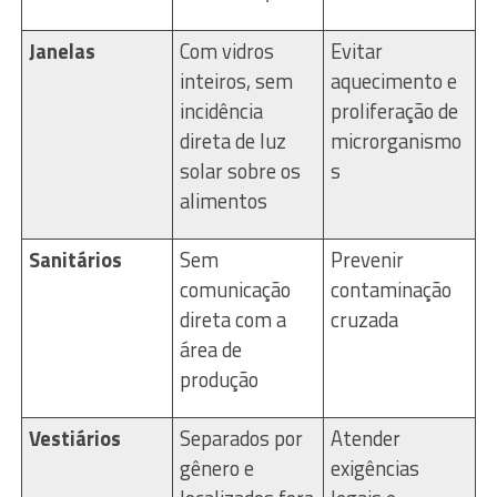
Janelas
Com vidros
Evitar
inteiros, sem
aquecimento e
incidência
proliferação de
direta de luz
microrganismo
solar sobre os
s
alimentos
Sanitários
Sem
Prevenir
comunicação
contaminação
direta com a
cruzada
área de
produção
Vestiários
Separados por
Atender
gênero e
exigências