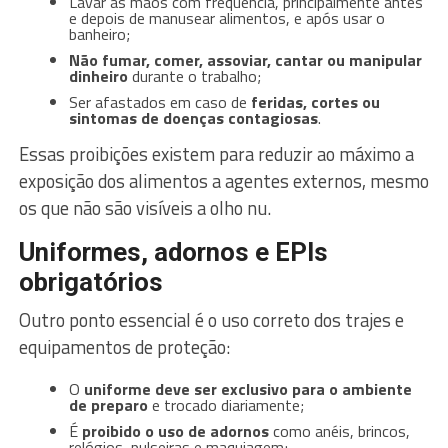
Lavar as mãos com frequência, principalmente antes
e depois de manusear alimentos, e após usar o
banheiro;
Não fumar, comer, assoviar, cantar ou manipular
dinheiro
durante o trabalho;
Ser afastados em caso de
feridas, cortes ou
sintomas de doenças contagiosas
.
Essas proibições existem para reduzir ao máximo a
exposição dos alimentos a agentes externos, mesmo
os que não são visíveis a olho nu.
Uniformes, adornos e EPIs
obrigatórios
Outro ponto essencial é o uso correto dos trajes e
equipamentos de proteção:
O
uniforme deve ser exclusivo para o ambiente
de preparo
e trocado diariamente;
É
proibido o uso de adornos
como anéis, brincos,
relógios, pulseiras e maquiagem;