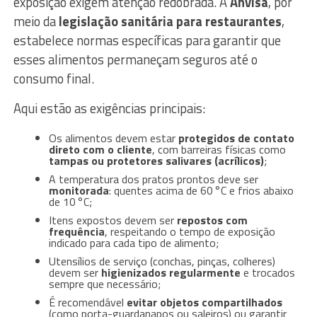
exposição exigem atenção redobrada. A
Anvisa
, por
meio da
legislação sanitária para restaurantes
,
estabelece normas específicas para garantir que
esses alimentos permaneçam seguros até o
consumo final.
Aqui estão as exigências principais:
Os alimentos devem estar
protegidos de contato
direto com o cliente
, com barreiras físicas como
tampas ou protetores salivares (acrílicos)
;
A temperatura dos pratos prontos deve ser
monitorada
: quentes acima de 60 °C e frios abaixo
de 10 °C;
Itens expostos devem ser
repostos com
frequência
, respeitando o tempo de exposição
indicado para cada tipo de alimento;
Utensílios de serviço (conchas, pinças, colheres)
devem ser
higienizados regularmente
e trocados
sempre que necessário;
É recomendável
evitar objetos compartilhados
(como porta-guardanapos ou saleiros) ou garantir