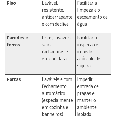
Piso
Lavável,
Facilitar a
resistente,
limpeza e o
antiderrapante
escoamento de
e com declive
água
Paredes e
Lisas, laváveis,
Facilitar a
forros
sem
inspeção e
rachaduras e
impedir
em cor clara
acúmulo de
sujeira
Portas
Laváveis e com
Impedir
fechamento
entrada de
automático
pragas e
(especialmente
manter o
em cozinha e
ambiente
banheiros)
isolado