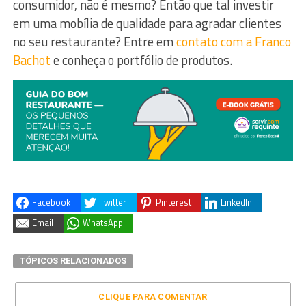
consumidor, não é mesmo? Então que tal investir
em uma mobília de qualidade para agradar clientes
no seu restaurante? Entre em
contato com a Franco
Bachot
e conheça o portfólio de produtos.
Facebook
Twitter
Pinterest
LinkedIn
Email
WhatsApp
TÓPICOS RELACIONADOS
CLIQUE PARA COMENTAR