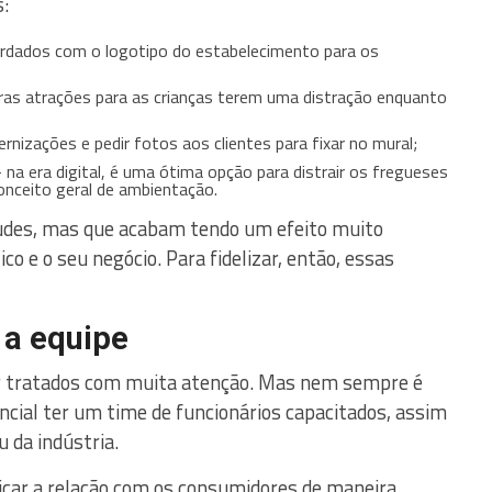
:
rdados com o logotipo do estabelecimento para os
outras atrações para as crianças terem uma distração enquanto
rnizações e pedir fotos aos clientes para fixar no mural;
na era digital, é uma ótima opção para distrair os fregueses
onceito geral de ambientação.
udes, mas que acabam tendo um efeito muito
co e o seu negócio. Para fidelizar, então, essas
 a equipe
r tratados com muita atenção. Mas nem sempre é
sencial ter um time de funcionários capacitados, assim
 da indústria.
car a relação com os consumidores de maneira