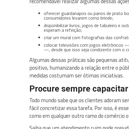
recomendável realizar algumas dessas ações
oferecer guardanapos ou panos de prato bo
consumidores levarem como brinde;
disponibilizar livros, jogos de tabuleiro e 
esperam a refeição;
criar um mural com fotografias das confrate
colocar televisões com jogos eletrônicos — 
—, desde que isso seja condizente com o c
Algumas dessas práticas são pequenas atit
positivo, humanizando a relação entre o públi
medidas costumam ser ótimas iniciativas.
Procure sempre capacitar
Todo mundo sabe que os clientes adoram se
fácil concretizar essa tarefa. Por isso, é es
como em qualquer outro ramo do comércio ou
Saiba que um atendimento ruim pode prejudi