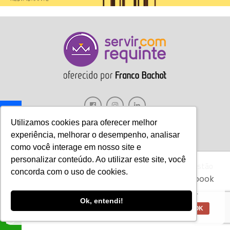
Utilizamos cookies para oferecer melhor
experiência, melhorar o desempenho, analisar
como você interage em nosso site e
personalizar conteúdo. Ao utilizar este site, você
Gastronomia
Móveis
Decoração
Hotelaria
Gestão
Aviso:
Nós da Franco Bachot utilizamos de
concorda com o uso de cookies.
cookies com ferramentas do Google e Facebook
Marketing
Tecnologia
Eventos
E-books
para verificar informações e melhorar a
experiência de nossos clientes para oferecer
Ok, entendi!
melhores produtos e serviços.
Copyright © 2017 Servir com Requinte • Franco Bachot Móveis . Desenvolvido
OK
por Agência YoOu.