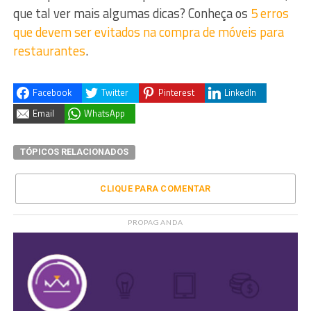
que tal ver mais algumas dicas? Conheça os
5 erros
que devem ser evitados na compra de móveis para
restaurantes
.
Facebook
Twitter
Pinterest
LinkedIn
Email
WhatsApp
TÓPICOS RELACIONADOS
CLIQUE PARA COMENTAR
PROPAGANDA