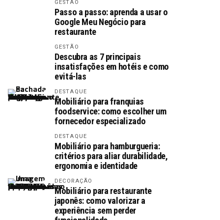
GESTÃO
Passo a passo: aprenda a usar o
Google Meu Negócio para
restaurante
GESTÃO
Descubra as 7 principais
insatisfações em hotéis e como
evitá-las
DESTAQUE
Mobiliário para franquias
foodservice: como escolher um
fornecedor especializado
DESTAQUE
Mobiliário para hamburgueria:
critérios para aliar durabilidade,
ergonomia e identidade
DECORAÇÃO
Mobiliário para restaurante
japonês: como valorizar a
experiência sem perder