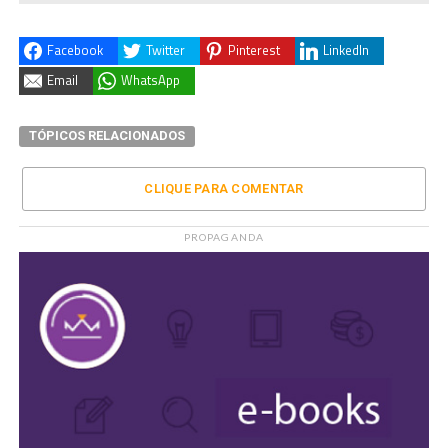
Facebook
Twitter
Pinterest
LinkedIn
Email
WhatsApp
TÓPICOS RELACIONADOS
CLIQUE PARA COMENTAR
PROPAGANDA