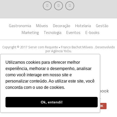
Gastronomia
Móveis
Decoração
Hotelaria
Gestão
Marketing
Tecnologia
Eventos
E-books
Copyright © 2017 Servir com Requinte • Franco Bachot Móveis . Desenvolvido
por Agência YoOu.
Utilizamos cookies para oferecer melhor
experiência, melhorar o desempenho, analisar
como você interage em nosso site e
personalizar conteúdo. Ao utilizar este site, você
Aviso:
Nós da Franco Bachot utilizamos de
concorda com o uso de cookies.
cookies com ferramentas do Google e Facebook
para verificar informações e melhorar a
experiência de nossos clientes para oferecer
Ok, entendi!
melhores produtos e serviços.
OK