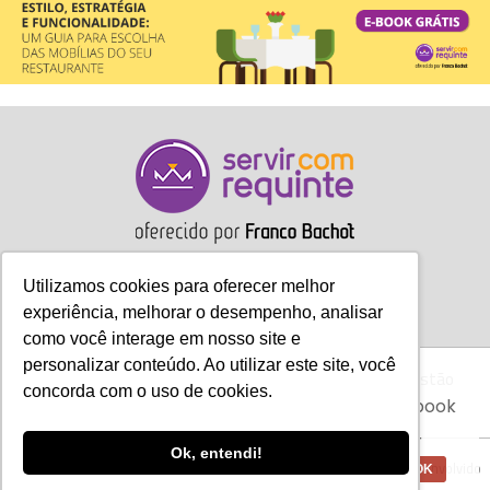
Utilizamos cookies para oferecer melhor
experiência, melhorar o desempenho, analisar
como você interage em nosso site e
personalizar conteúdo. Ao utilizar este site, você
Gastronomia
Móveis
Decoração
Hotelaria
Gestão
Aviso:
Nós da Franco Bachot utilizamos de
concorda com o uso de cookies.
cookies com ferramentas do Google e Facebook
Marketing
Tecnologia
Eventos
E-books
para verificar informações e melhorar a
experiência de nossos clientes para oferecer
Ok, entendi!
melhores produtos e serviços.
Copyright © 2017 Servir com Requinte • Franco Bachot Móveis . Desenvolvido
OK
por Agência YoOu.