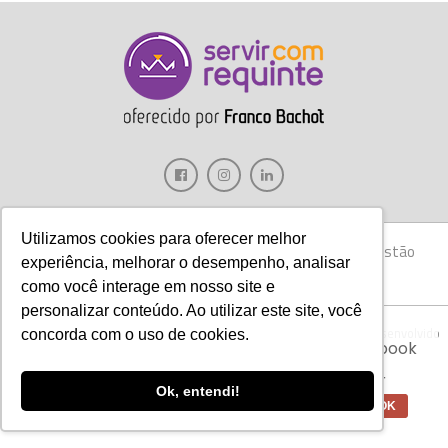
Utilizamos cookies para oferecer melhor
Gastronomia
Móveis
Decoração
Hotelaria
Gestão
experiência, melhorar o desempenho, analisar
Marketing
Tecnologia
Eventos
E-books
como você interage em nosso site e
personalizar conteúdo. Ao utilizar este site, você
Aviso:
Nós da Franco Bachot utilizamos de
Copyright © 2017 Servir com Requinte • Franco Bachot Móveis . Desenvolvido
concorda com o uso de cookies.
cookies com ferramentas do Google e Facebook
por Agência YoOu.
para verificar informações e melhorar a
experiência de nossos clientes para oferecer
Ok, entendi!
melhores produtos e serviços.
OK