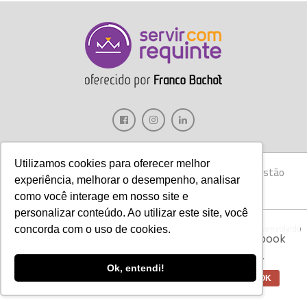
Utilizamos cookies para oferecer melhor
Gastronomia
Móveis
Decoração
Hotelaria
Gestão
experiência, melhorar o desempenho, analisar
Marketing
Tecnologia
Eventos
E-books
como você interage em nosso site e
personalizar conteúdo. Ao utilizar este site, você
Aviso:
Nós da Franco Bachot utilizamos de
Copyright © 2017 Servir com Requinte • Franco Bachot Móveis . Desenvolvido
concorda com o uso de cookies.
cookies com ferramentas do Google e Facebook
por Agência YoOu.
para verificar informações e melhorar a
experiência de nossos clientes para oferecer
Ok, entendi!
melhores produtos e serviços.
OK