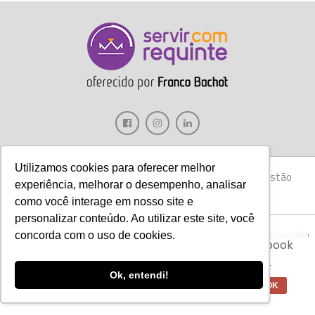
Utilizamos cookies para oferecer melhor
Gastronomia
Móveis
Decoração
Hotelaria
Gestão
experiência, melhorar o desempenho, analisar
Marketing
Tecnologia
Eventos
E-books
como você interage em nosso site e
personalizar conteúdo. Ao utilizar este site, você
Aviso:
Nós da Franco Bachot utilizamos de
Copyright © 2017 Servir com Requinte • Franco Bachot Móveis . Desenvolvido
concorda com o uso de cookies.
cookies com ferramentas do Google e Facebook
por Agência YoOu.
para verificar informações e melhorar a
experiência de nossos clientes para oferecer
Ok, entendi!
melhores produtos e serviços.
OK