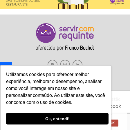
Utilizamos cookies para oferecer melhor
experiência, melhorar o desempenho, analisar
como você interage em nosso site e
personalizar conteúdo. Ao utilizar este site, você
Gastronomia
Móveis
Decoração
Hotelaria
Gestão
Aviso:
Nós da Franco Bachot utilizamos de
concorda com o uso de cookies.
cookies com ferramentas do Google e Facebook
Marketing
Tecnologia
Eventos
E-books
para verificar informações e melhorar a
experiência de nossos clientes para oferecer
Ok, entendi!
melhores produtos e serviços.
Copyright © 2017 Servir com Requinte • Franco Bachot Móveis . Desenvolvido
OK
por Agência YoOu.