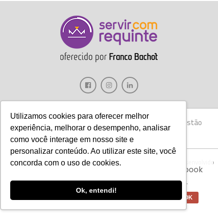
Utilizamos cookies para oferecer melhor
Gastronomia
Móveis
Decoração
Hotelaria
Gestão
experiência, melhorar o desempenho, analisar
Marketing
Tecnologia
Eventos
E-books
como você interage em nosso site e
personalizar conteúdo. Ao utilizar este site, você
Aviso:
Nós da Franco Bachot utilizamos de
Copyright © 2017 Servir com Requinte • Franco Bachot Móveis . Desenvolvido
concorda com o uso de cookies.
cookies com ferramentas do Google e Facebook
por Agência YoOu.
para verificar informações e melhorar a
experiência de nossos clientes para oferecer
Ok, entendi!
melhores produtos e serviços.
OK