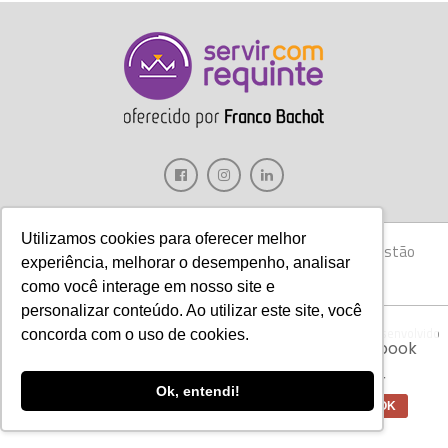
Utilizamos cookies para oferecer melhor
Gastronomia
Móveis
Decoração
Hotelaria
Gestão
experiência, melhorar o desempenho, analisar
Marketing
Tecnologia
Eventos
E-books
como você interage em nosso site e
personalizar conteúdo. Ao utilizar este site, você
Aviso:
Nós da Franco Bachot utilizamos de
Copyright © 2017 Servir com Requinte • Franco Bachot Móveis . Desenvolvido
concorda com o uso de cookies.
cookies com ferramentas do Google e Facebook
por Agência YoOu.
para verificar informações e melhorar a
experiência de nossos clientes para oferecer
Ok, entendi!
melhores produtos e serviços.
OK