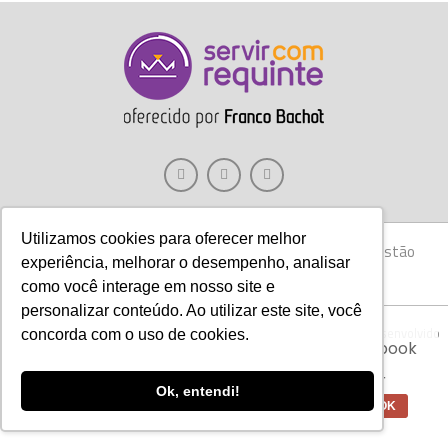
Utilizamos cookies para oferecer melhor
Gastronomia
Móveis
Decoração
Hotelaria
Gestão
experiência, melhorar o desempenho, analisar
Marketing
Tecnologia
Eventos
E-books
como você interage em nosso site e
personalizar conteúdo. Ao utilizar este site, você
Aviso:
Nós da Franco Bachot utilizamos de
Copyright © 2017 Servir com Requinte • Franco Bachot Móveis . Desenvolvido
concorda com o uso de cookies.
cookies com ferramentas do Google e Facebook
por Agência YoOu.
para verificar informações e melhorar a
experiência de nossos clientes para oferecer
Ok, entendi!
melhores produtos e serviços.
OK