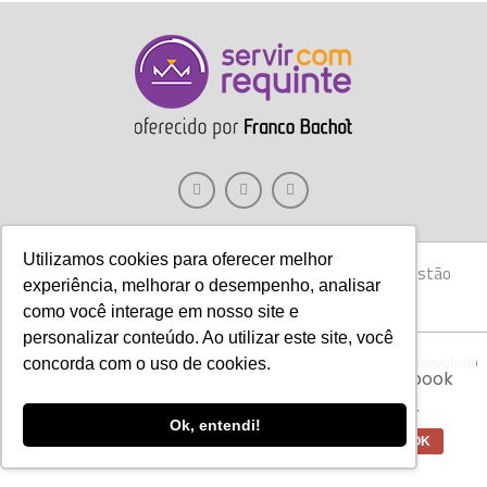
Utilizamos cookies para oferecer melhor
Gastronomia
Móveis
Decoração
Hotelaria
Gestão
experiência, melhorar o desempenho, analisar
Marketing
Tecnologia
Eventos
E-books
como você interage em nosso site e
personalizar conteúdo. Ao utilizar este site, você
Aviso:
Nós da Franco Bachot utilizamos de
Copyright © 2017 Servir com Requinte • Franco Bachot Móveis . Desenvolvido
concorda com o uso de cookies.
cookies com ferramentas do Google e Facebook
por Agência YoOu.
para verificar informações e melhorar a
experiência de nossos clientes para oferecer
Ok, entendi!
melhores produtos e serviços.
OK