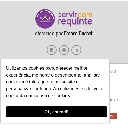
Utilizamos cookies para oferecer melhor
Gastronomia
Móveis
Decoração
Hotelaria
Gestão
experiência, melhorar o desempenho, analisar
Marketing
Tecnologia
Eventos
E-books
como você interage em nosso site e
personalizar conteúdo. Ao utilizar este site, você
Aviso:
Nós da Franco Bachot utilizamos de
Copyright © 2017 Servir com Requinte • Franco Bachot Móveis . Desenvolvido
concorda com o uso de cookies.
cookies com ferramentas do Google e Facebook
por Agência YoOu.
para verificar informações e melhorar a
experiência de nossos clientes para oferecer
Ok, entendi!
melhores produtos e serviços.
OK