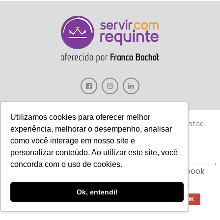
Utilizamos cookies para oferecer melhor
Gastronomia
Móveis
Decoração
Hotelaria
Gestão
experiência, melhorar o desempenho, analisar
Marketing
Tecnologia
Eventos
E-books
como você interage em nosso site e
personalizar conteúdo. Ao utilizar este site, você
Aviso:
Nós da Franco Bachot utilizamos de
Copyright © 2017 Servir com Requinte • Franco Bachot Móveis . Desenvolvido
concorda com o uso de cookies.
cookies com ferramentas do Google e Facebook
por Agência YoOu.
para verificar informações e melhorar a
experiência de nossos clientes para oferecer
Ok, entendi!
melhores produtos e serviços.
OK