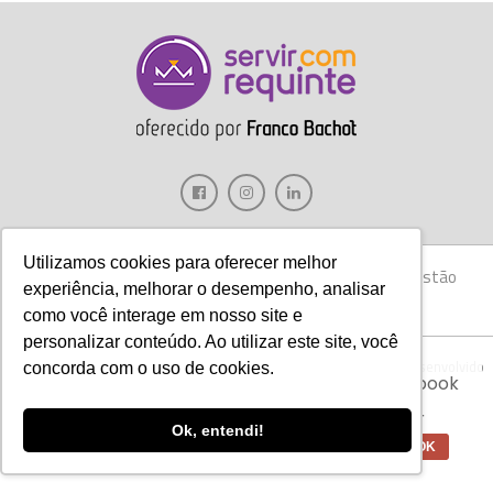
Utilizamos cookies para oferecer melhor
Gastronomia
Móveis
Decoração
Hotelaria
Gestão
experiência, melhorar o desempenho, analisar
Marketing
Tecnologia
Eventos
E-books
como você interage em nosso site e
personalizar conteúdo. Ao utilizar este site, você
Aviso:
Nós da Franco Bachot utilizamos de
Copyright © 2017 Servir com Requinte • Franco Bachot Móveis . Desenvolvido
concorda com o uso de cookies.
cookies com ferramentas do Google e Facebook
por Agência YoOu.
para verificar informações e melhorar a
experiência de nossos clientes para oferecer
Ok, entendi!
melhores produtos e serviços.
OK