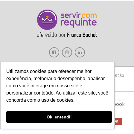
Utilizamos cookies para oferecer melhor
Gastronomia
Móveis
Decoração
Hotelaria
Gestão
experiência, melhorar o desempenho, analisar
Marketing
Tecnologia
Eventos
E-books
como você interage em nosso site e
personalizar conteúdo. Ao utilizar este site, você
Aviso:
Nós da Franco Bachot utilizamos de
Copyright © 2017 Servir com Requinte • Franco Bachot Móveis . Desenvolvido
concorda com o uso de cookies.
cookies com ferramentas do Google e Facebook
por Agência YoOu.
para verificar informações e melhorar a
experiência de nossos clientes para oferecer
Ok, entendi!
melhores produtos e serviços.
OK