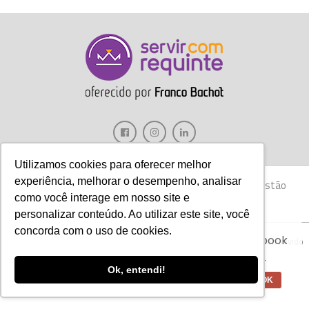
Utilizamos cookies para oferecer melhor
experiência, melhorar o desempenho, analisar
Gastronomia
Móveis
Decoração
Hotelaria
Gestão
como você interage em nosso site e
Marketing
Tecnologia
Eventos
E-books
personalizar conteúdo. Ao utilizar este site, você
Aviso:
Nós da Franco Bachot utilizamos de
concorda com o uso de cookies.
cookies com ferramentas do Google e Facebook
Copyright © 2017 Servir com Requinte • Franco Bachot Móveis . Desenvolvido
para verificar informações e melhorar a
por Agência YoOu.
experiência de nossos clientes para oferecer
Ok, entendi!
melhores produtos e serviços.
OK