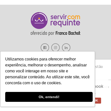
Utilizamos cookies para oferecer melhor
experiência, melhorar o desempenho, analisar
Gastronomia
Móveis
Decoração
Hotelaria
Gestão
como você interage em nosso site e
Marketing
Tecnologia
Eventos
E-books
personalizar conteúdo. Ao utilizar este site, você
Aviso:
Nós da Franco Bachot utilizamos de
concorda com o uso de cookies.
cookies com ferramentas do Google e Facebook
Copyright © 2017 Servir com Requinte • Franco Bachot Móveis . Desenvolvido
para verificar informações e melhorar a
por Agência YoOu.
experiência de nossos clientes para oferecer
Ok, entendi!
melhores produtos e serviços.
OK