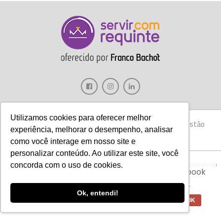
Utilizamos cookies para oferecer melhor
Gastronomia
Móveis
Decoração
Hotelaria
Gestão
experiência, melhorar o desempenho, analisar
Marketing
Tecnologia
Eventos
E-books
como você interage em nosso site e
personalizar conteúdo. Ao utilizar este site, você
Aviso:
Nós da Franco Bachot utilizamos de
Copyright © 2017 Servir com Requinte • Franco Bachot Móveis . Desenvolvido
concorda com o uso de cookies.
cookies com ferramentas do Google e Facebook
por Agência YoOu.
para verificar informações e melhorar a
experiência de nossos clientes para oferecer
Ok, entendi!
melhores produtos e serviços.
OK