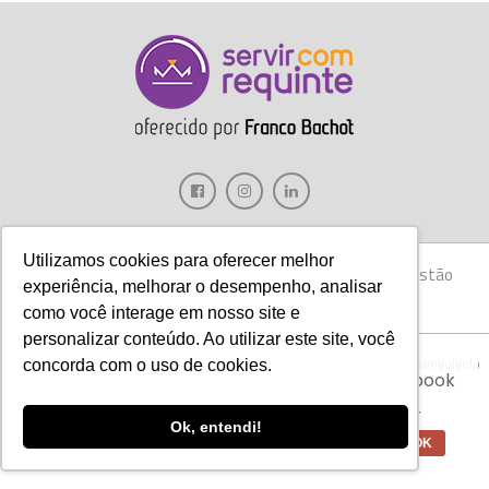
Utilizamos cookies para oferecer melhor
Gastronomia
Móveis
Decoração
Hotelaria
Gestão
experiência, melhorar o desempenho, analisar
Marketing
Tecnologia
Eventos
E-books
como você interage em nosso site e
personalizar conteúdo. Ao utilizar este site, você
Aviso:
Nós da Franco Bachot utilizamos de
Copyright © 2017 Servir com Requinte • Franco Bachot Móveis . Desenvolvido
concorda com o uso de cookies.
cookies com ferramentas do Google e Facebook
por Agência YoOu.
para verificar informações e melhorar a
experiência de nossos clientes para oferecer
Ok, entendi!
melhores produtos e serviços.
OK