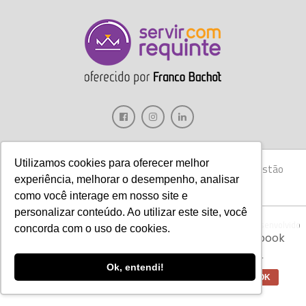
Utilizamos cookies para oferecer melhor
Gastronomia
Móveis
Decoração
Hotelaria
Gestão
experiência, melhorar o desempenho, analisar
Marketing
Tecnologia
Eventos
E-books
como você interage em nosso site e
personalizar conteúdo. Ao utilizar este site, você
Copyright © 2017 Servir com Requinte • Franco Bachot Móveis . Desenvolvido
Aviso:
Nós da Franco Bachot utilizamos de
concorda com o uso de cookies.
por Agência YoOu.
cookies com ferramentas do Google e Facebook
para verificar informações e melhorar a
experiência de nossos clientes para oferecer
Ok, entendi!
melhores produtos e serviços.
OK