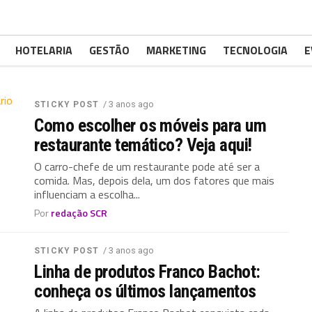
HOTELARIA
GESTÃO
MARKETING
TECNOLOGIA
E
/ 3 anos ago
STICKY POST
Como escolher os móveis para um
restaurante temático? Veja aqui!
O carro-chefe de um restaurante pode até ser a
comida. Mas, depois dela, um dos fatores que mais
influenciam a escolha...
Por
redação SCR
/ 3 anos ago
STICKY POST
Linha de produtos Franco Bachot:
conheça os últimos lançamentos