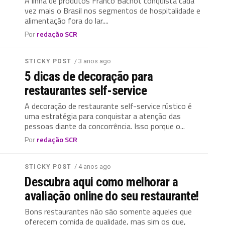
A linha de produtos Franco Bachot conquista cada
vez mais o Brasil nos segmentos de hospitalidade e
alimentação fora do lar....
Por
redação SCR
/ 3 anos ago
STICKY POST
5 dicas de decoração para
restaurantes self-service
A decoração de restaurante self-service rústico é
uma estratégia para conquistar a atenção das
pessoas diante da concorrência. Isso porque o...
Por
redação SCR
/ 4 anos ago
STICKY POST
Descubra aqui como melhorar a
avaliação online do seu restaurante!
Bons restaurantes não são somente aqueles que
oferecem comida de qualidade, mas sim os que,